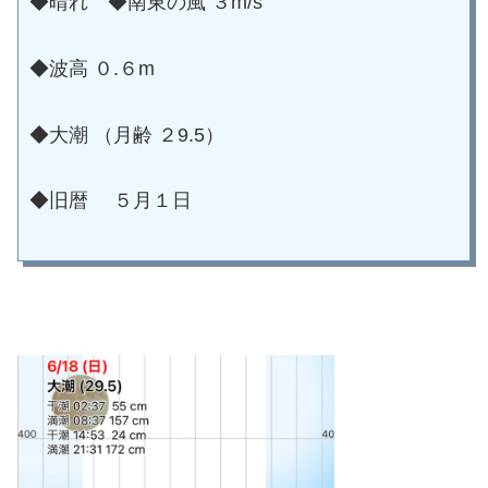
◆晴れ
◆南東の風 ３m/s
◆波高 ０.６m
◆大潮 （月齢 ２9.5）
◆旧暦 ５月１日