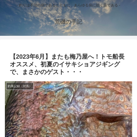
- 釣りは不治の病であるとともに、あらゆる病に効く薬である -
荒磯の手記
【2023年6月】またも梅乃屋へ！トモ船長
オススメ、初夏のイサキショアジギング
で、まさかのゲスト・・・
釣果記録（対馬）