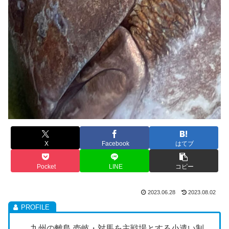
X
Facebook
はてブ
Pocket
LINE
コピー
2023.06.28
2023.08.02
九州の離島 壱岐・対馬を主戦場とする小遣い制