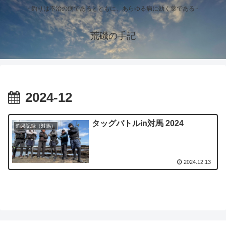
- 釣りは不治の病であるとともに、あらゆる病に効く薬である -
荒磯の手記
2024-12
タッグバトルin対馬 2024
釣果記録（対馬）
2024.12.13