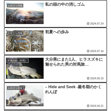
私の頭の中の消しゴム
お役立ち情報
2024.07.24
初夏への歩み
お役立ち情報
2024.07.16
大分県にまた1人、ヒラスズキに
釣果記録（対馬）
魅せられた男の対馬旅…
2024.05.15
– Hide and Seek -厳冬期のかく
お役立ち情報
れんぼ
2024.04.21