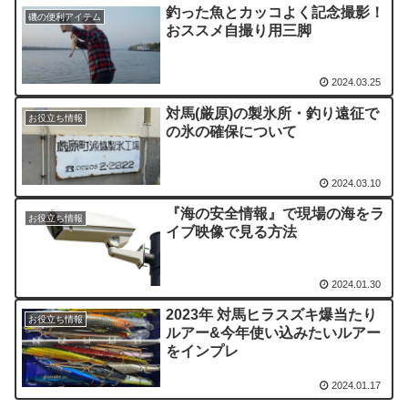
釣った魚とカッコよく記念撮影！
磯の便利アイテム
おススメ自撮り用三脚
2024.03.25
対馬(厳原)の製氷所・釣り遠征で
お役立ち情報
の氷の確保について
2024.03.10
『海の安全情報』で現場の海をラ
お役立ち情報
イブ映像で見る方法
2024.01.30
2023年 対馬ヒラスズキ爆当たり
お役立ち情報
ルアー&今年使い込みたいルアー
をインプレ
2024.01.17