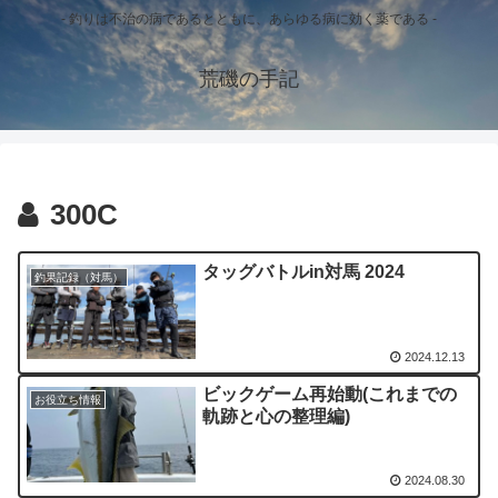
- 釣りは不治の病であるとともに、あらゆる病に効く薬である -
荒磯の手記
300C
タッグバトルin対馬 2024
釣果記録（対馬）
2024.12.13
ビックゲーム再始動(これまでの
お役立ち情報
軌跡と心の整理編)
2024.08.30