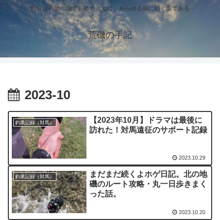
- 釣りは不治の病であるとともに、あらゆる病に効く薬である -
荒磯の手記
2023-10
【2023年10月】ドラマは最後に
釣果記録（対馬）
訪れた！対馬遠征のサポート記録
2023.10.29
まだまだ続くよホゲ日記。北の地
釣果記録（対馬）
磯のルート攻略・丸一日歩きまく
った話。
2023.10.20