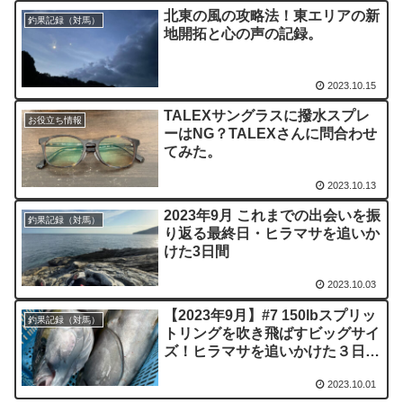
北東の風の攻略法！東エリアの新
釣果記録（対馬）
地開拓と心の声の記録。
2023.10.15
TALEXサングラスに撥水スプレ
お役立ち情報
ーはNG？TALEXさんに問合わせ
てみた。
2023.10.13
2023年9月 これまでの出会いを振
釣果記録（対馬）
り返る最終日・ヒラマサを追いか
けた3日間
2023.10.03
【2023年9月】#7 150lbスプリッ
釣果記録（対馬）
トリングを吹き飛ばすビッグサイ
ズ！ヒラマサを追いかけた３日間
（2日目）
2023.10.01