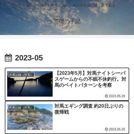
- 釣りは不治の病であるとともに、あらゆる病に効く薬である -
荒磯の手記
2023-05
【2023年5月】対馬ナイトシーバ
釣果記録（対馬）
スゲームからの不眠不休釣行。対
馬のベイトパターンを考察
2023.05.29
対馬エギング調査 約20日ぶりの
釣果記録（対馬）
復帰戦
2023.05.25