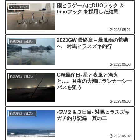
磯ヒラゲームにDUOフック ＆
メンテナンス
fimoフック を採用した結果
2023.05.21
2023GW 最終章 – 暴風雨の荒磯
釣果記録（対馬）
へ 対馬ヒラスズキ釣行
2023.05.08
GW最終日- 星と夜風と漁火
釣果記録（対馬）
と…。月夜の大潮にランカーシー
バスを狙う
2023.05.03
-GW２＆３日目- 対馬ヒラスズキ
釣果記録（対馬）
ガチ釣り記録 其の二
2023.05.02