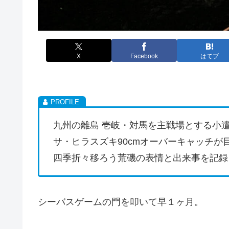
X
Facebook
はてブ
九州の離島 壱岐・対馬を主戦場とする小
サ・ヒラスズキ90cmオーバーキャッチが
四季折々移ろう荒磯の表情と出来事を記録
シーバスゲームの門を叩いて早１ヶ月。