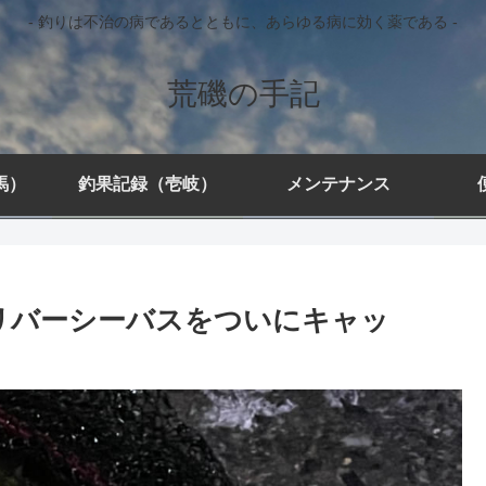
- 釣りは不治の病であるとともに、あらゆる病に効く薬である -
荒磯の手記
馬）
釣果記録（壱岐）
メンテナンス
馬リバーシーバスをついにキャッ