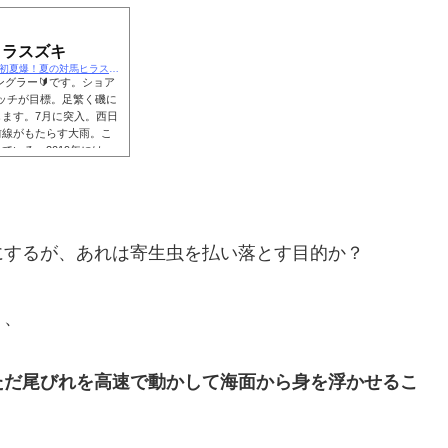
ヒラスズキ
https://the-diary-of-the-rockyshore.com/【2023年6月】初夏爆！夏の対馬ヒラスズキ
グラー🔰です。ショア
ャッチが目標。足繁く磯に
ます。7月に突入。西日
前線がもたらす大雨。こ
いる。2019年には、
雨量として「50年に一
期間ダラダラと続く雨は
にするが、あれは寄生虫を払い落とす目的か？
う、
ただ尾びれを高速で動かして海面から身を浮かせるこ