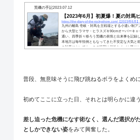
荒磯の手記
2023.07.12
【2023年6月】初夏爆！夏の対馬
九州の離島 壱岐・対馬を主戦場とする小遣い制アン
から大型ヒラマサ・ヒラスズキ90cmオーバーキ
通い、四季折々移ろう荒磯の表情と出来事を記録し
本地方は毎年恒例ともなってきた不安定な大気と
こ対馬においても、この時期は例外なくバカ降りして
南から湿った空気が停滞した前線に流れ込み、解析
度の大雨」を記録。 ただ今年にかぎっては、長い
降っていない。きっとこの島...
普段、無意味そうに飛び跳ねるボラをよくめ
初めてここに立った日、それとは明らかに違
差し迫った危機になす術なく、
選んだ選択が
としかできない姿
をみて興奮した。