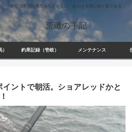
- 釣りは不治の病であるとともに、あらゆる病に効く薬である -
荒磯の手記
馬）
釣果記録（壱岐）
メンテナンス
級ポイントで朝活。ショアレッドかと
！