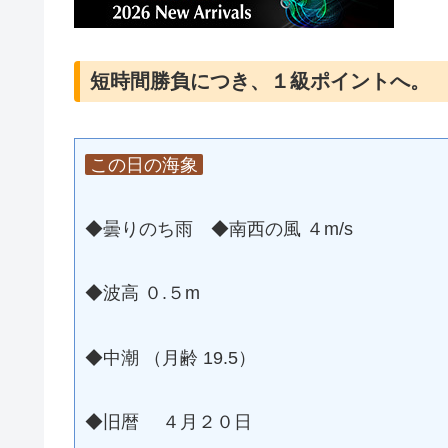
短時間勝負につき、１級ポイントへ。
この日の海象
◆曇りのち雨
◆南西の風 ４m/s
◆波高 ０.５m
◆中潮 （月齢 19.5）
◆旧暦 ４月２０日