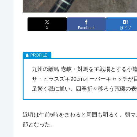
X
Facebook
はてブ
九州の離島 壱岐・対馬を主戦場とする小
サ・ヒラスズキ90cmオーバーキャッチが
足繁く磯に通い、四季折々移ろう荒磯の表
近頃は午前5時をまわると周囲も明るく、朝
節となった。