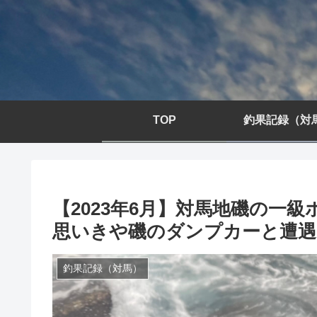
TOP
釣果記録（対
【2023年6月】対馬地磯の一
思いきや磯のダンプカーと遭遇
釣果記録（対馬）