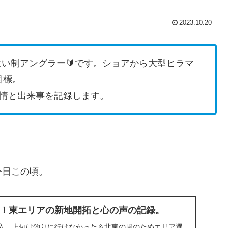
2023.10.20
遣い制アングラー🔰です。ショアから大型ヒラマ
目標。
情と出来事を記録します。
今日この頃。
！東エリアの新地開拓と心の声の記録。
入。上旬は釣りに行けなかった＆北東の風のためエリア選