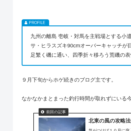
九州の離島 壱岐・対馬を主戦場とする小
サ・ヒラスズキ90cmオーバーキャッチが
足繁く磯に通い、四季折々移ろう荒磯の表
９月下旬からホゲ続きのブログ主です。
なかなかまとまった釣行時間が取れずにいる
北東の風の攻略法
気がつけば１０月に突