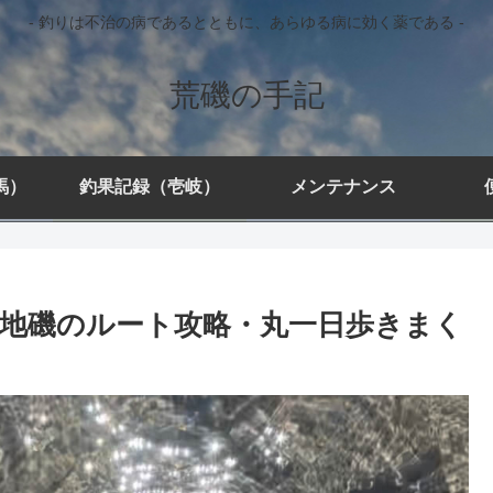
- 釣りは不治の病であるとともに、あらゆる病に効く薬である -
荒磯の手記
馬）
釣果記録（壱岐）
メンテナンス
地磯のルート攻略・丸一日歩きまく