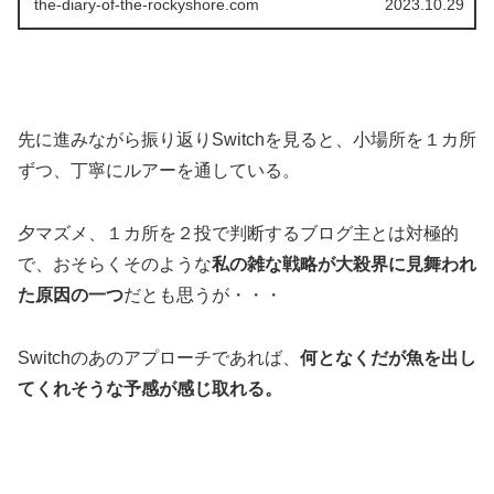
the-diary-of-the-rockyshore.com
2023.10.29
先に進みながら振り返りSwitchを見ると、小場所を１カ所
ずつ、丁寧にルアーを通している。
夕マズメ、１カ所を２投で判断するブログ主とは対極的
で、おそらくそのような
私の雑な戦略が大殺界に見舞われ
た原因の一つ
だとも思うが・・・
Switchのあのアプローチであれば、
何となくだが魚を出し
てくれそうな予感が感じ取れる。