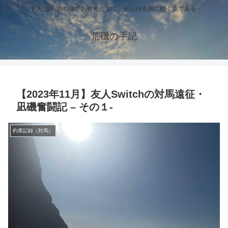
- 釣りは不治の病であるとともに、あらゆる病に効く薬である -
荒磯の手記
【2023年11月】友人Switchの対馬遠征・
凪磯奮闘記 – その１-
釣果記録（対馬）