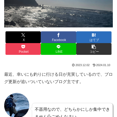
X
Facebook
はてブ
Pocket
LINE
コピー
2023.12.02
2024.01.10
最近、幸いにも釣りに行ける日が充実しているので、ブロ
グ更新が追いついていないブログ主です。
不器用なので、どちらかにしか集中でき
ません💦ごめんなさい。