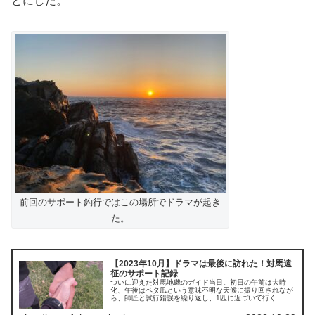
とにした。
前回のサポート釣行ではこの場所でドラマが起き
た。
【2023年10月】ドラマは最後に訪れた！対馬遠
征のサポート記録
ついに迎えた対馬地磯のガイド当日。初日の午前は大時
化、午後はベタ凪という意味不明な天候に振り回されなが
ら、師匠と試行錯誤を繰り返し、1匹に近づいて行く
が・・・。