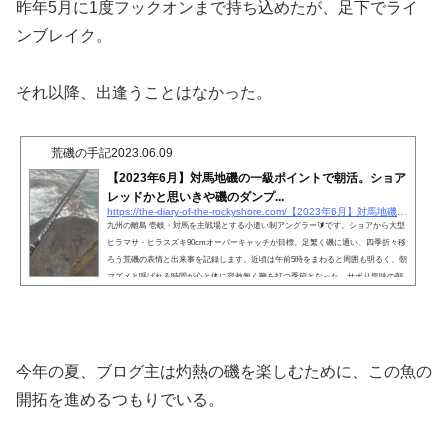
昨年5月に1度フックオンまで持ち込めたが、足下でライ
ンブレイク。
それ以降、出逢うことはなかった。
荒磯の手記
2023.06.09
【2023年6月】対馬地磯の一級ポイントで朝活。ショア
レッドかと思いきや磯のダンプ...
https://the-diary-of-the-rockyshore.com/【2023年6月】対馬地磯の一級ポイントで朝活。ショ
九州の離島 壱岐・対馬を主戦場とする小遣い制アングラー🔰です。ショアから大型
ヒラマサ・ヒラスズキ90cmオーバーキャッチが目標。足繁く磯に通い、四季折々移
ろう荒磯の表情と出来事を記録します。近頃は午前5時をまわると周囲も明るく、朝
マズメと呼ばれる時間が心と体に容赦無く鞭を打つ季節となった。サボり気味の朝
活。今年はデータ集積のために頑張らないといけないはずなのだが。朝が辛い。そ
して朝活をした日中はもっと辛い。しかし釣り友＆師たちがこの地を訪れ、ガイド
という大役を担った時、どうにか良い釣りをしてほしい...
今年の夏、ブログ主は灼熱の磯を楽しむために、この魚の
開拓を進めるつもりでいる。