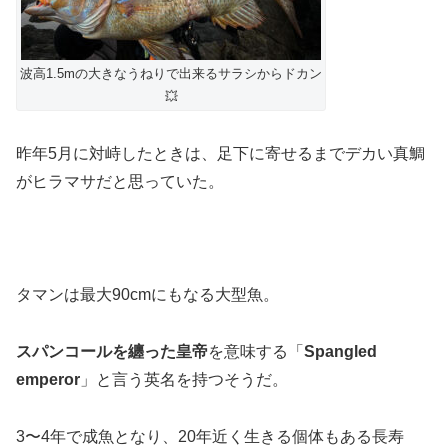
波高1.5mの大きなうねりで出来るサラシからドカン
💥
昨年5月に対峙したときは、足下に寄せるまでデカい真鯛
がヒラマサだと思っていた。
タマンは最大90cmにもなる大型魚。
スパンコールを纏った皇帝
を意味する「
Spangled
emperor
」と言う英名を持つそうだ。
3〜4年で成魚となり、20年近く生きる個体もある長寿