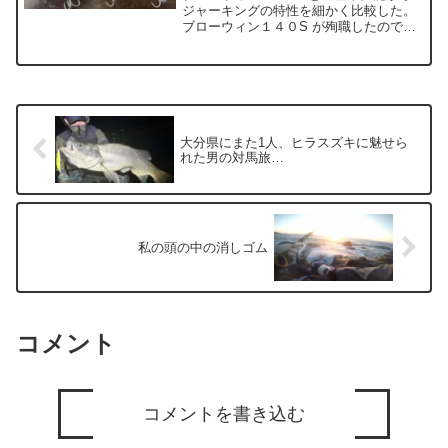
くね？となった件
ジャーキングの特性を細かく比較した。
ブローウィン１４０S が殉職したので、
基本性能が酷似したルアーは無いもの
か。特にジャーキングに特化したも
の・・・と探していたところ、面白そう
なルアーを発見した。それがPALMSのア
ークローバー140Sというジャーキングミ
ノーだ。
大分県にまた1人、ヒラスズキに魅せら
れた男の対馬旅…
私の頭の中の消しゴム
コメント
コメントを書き込む