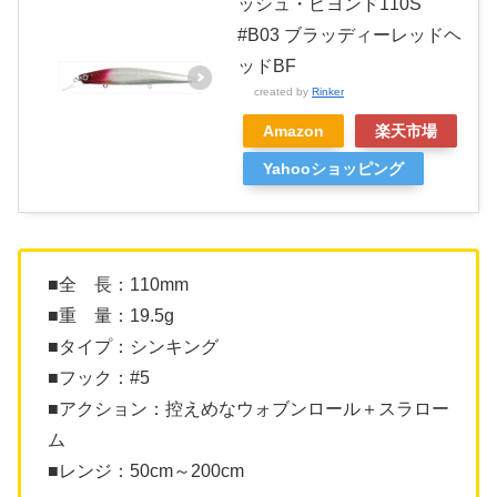
ッシュ・ビヨンド110S
#B03 ブラッディーレッドヘ
ッドBF
created by
Rinker
Amazon
楽天市場
Yahooショッピング
■全 長：110mm
■重 量：19.5g
■タイプ：シンキング
■フック：#5
■アクション：控えめなウォブンロール＋スラロー
ム
■レンジ：50cm～200cm