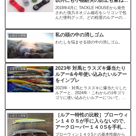
以外にも小物紛失の防止も兼ねた
スグレもの
2018年4月に TACKLE HOUSEから発売
された強力ネオジム磁石をシリコンで包
んだ便利グッズ。どの程度のルアーの重
量までぶら下げられるか、検証してみ
た。
私の頭の中の消しゴム
お役立ち情報
わたしを悩ませる頭の中の消しゴム。
2023年 対馬ヒラスズキ爆当たり
お役立ち情報
ルアー&今年使い込みたいルアー
をインプレ
2023年・対馬ヒラスズキに爆当たりした
ルアーと、2024年・これからの1年ゴリ
ゴリに使い込みたいルアーについて、考
察を交えてご紹介します。
［ルアー特性の比較］ブローウィ
お役立ち情報
ン１４０Ｓが手に入らないので、
アークローバー１４０Sを手札に
加えた結果、しばらくはこれで良
ブローウィン１４０Sとの基本性能から