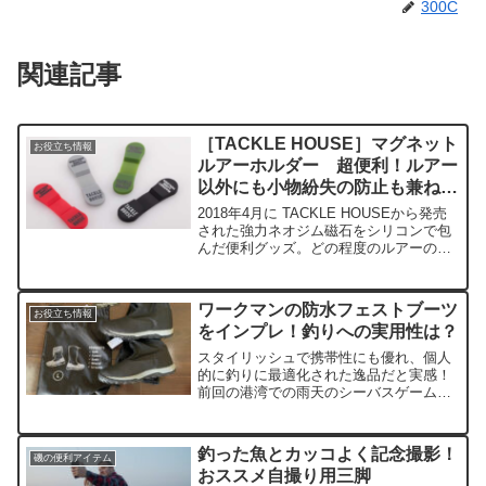
300C
関連記事
［TACKLE HOUSE］マグネット
お役立ち情報
ルアーホルダー 超便利！ルアー
以外にも小物紛失の防止も兼ねた
スグレもの
2018年4月に TACKLE HOUSEから発売
された強力ネオジム磁石をシリコンで包
んだ便利グッズ。どの程度のルアーの重
量までぶら下げられるか、検証してみ
た。
ワークマンの防水フェストブーツ
お役立ち情報
をインプレ！釣りへの実用性は？
スタイリッシュで携帯性にも優れ、個人
的に釣りに最適化された逸品だと実感！
前回の港湾での雨天のシーバスゲーム
で、街歩き、護岸沿い、ゴロタ石エリア
で使い込んでみたので、その使用感をイ
ンプレします！
釣った魚とカッコよく記念撮影！
磯の便利アイテム
おススメ自撮り用三脚