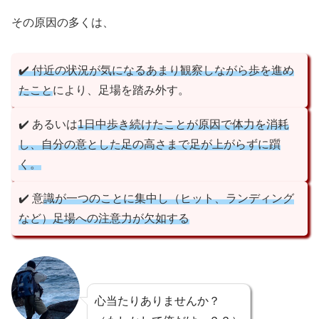
その原因の多くは、
✔️ 付近の状況が気になるあまり観察しながら歩を進め
たこと
により、足場を踏み外す。
✔️ あるいは
1日中歩き続けたことが原因で体力を消耗
し、自分の意とした足の高さまで足が上がらずに躓
く。
✔️ 意
識が一つのことに集中し（ヒット、ランディング
など）足場への注意力が欠如する
心当たりありませんか？