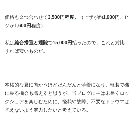
価格も２つ合わせて
3,500円程度。
（ヒザが約
1,900円
、ヒ
ジが
1,600円
程度）
私は
縫合措置と通院
で
15,000円
払ったので、これと対比
すれば安いものだ。
本格的な夏に向かうほどだんだんと薄着になり、軽装で磯
に乗る機会も増えると思うが、当ブログに主は末長くロッ
クショアを楽しむために、怪我や故障、不要なトラウマは
抱えないよう努力したいと考えている。