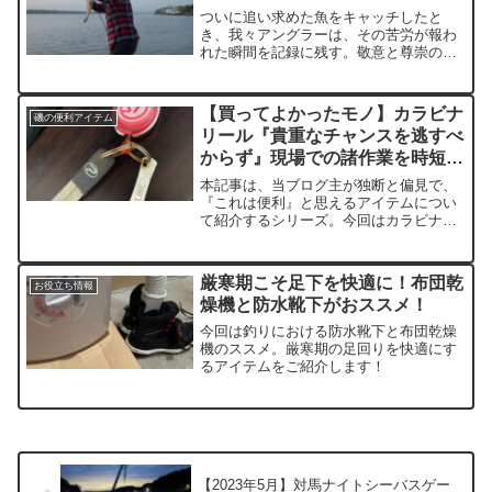
ついに追い求めた魚をキャッチしたと
き、我々アングラーは、その苦労が報わ
れた瞬間を記録に残す。敬意と尊崇の念
を込めて、魚をよりかっこよく、迫力あ
る写真に残すための画期的アイテムをご
紹介。
【買ってよかったモノ】カラビナ
磯の便利アイテム
リール『貴重なチャンスを逃すべ
からず』現場での諸作業を時短効
率化。
本記事は、当ブログ主が独断と偏見で、
『これは便利』と思えるアイテムについ
て紹介するシリーズ。今回はカラビナリ
ールをご紹介したい。紹介と言っても、
もはやこのカラビナリールについては私
如きがその便利さについて語るに値しな
厳寒期こそ足下を快適に！布団乾
お役立ち情報
いほど普及しているものであるが、今回
燥機と防水靴下がおススメ！
はこれに２つのアイテムを連結すること
で、磯での作業を時短、効率化できるの
今回は釣りにおける防水靴下と布団乾燥
で、もし未だこの存在をご存知ない方の
機のススメ。厳寒期の足回りを快適にす
一助になれば幸いだ。
るアイテムをご紹介します！
【2023年5月】対馬ナイトシーバスゲー